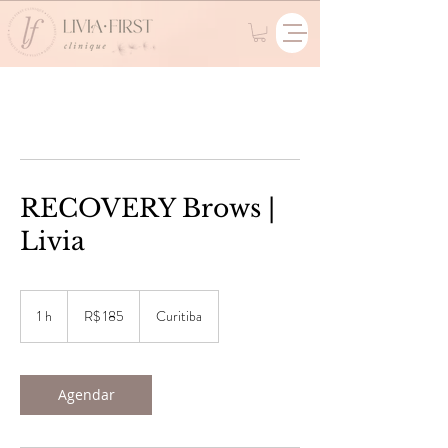
RECOVERY Brows |
Livia
185
Reais
1 h
1
R$ 185
Curitiba
brasileiros
Agendar