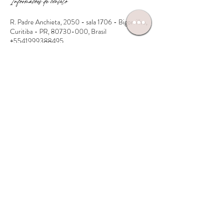
Informações de contato
R. Padre Anchieta, 2050 - sala 1706 - Bigorrilho,
Curitiba - PR, 80730-000, Brasil
+5541999388495
contato@liviafirst.com.br
INÍCIO
SOBRE NÓS
CURSOS
BOUTIQUE
APLICATIVO
AGENDAMENTO
ENTENDA AS TÉCNICAS
PROJETOS SOCIAIS
FEED INSTAGRAM
CONTATO