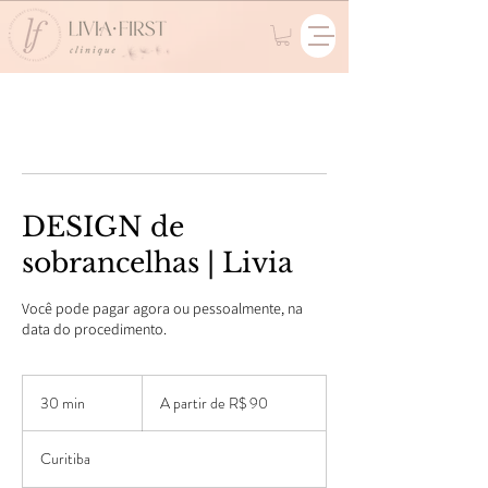
DESIGN de
sobrancelhas | Livia
Você pode pagar agora ou pessoalmente, na
data do procedimento.
A
partir
30 min
3
A partir de R$ 90
de
90
0
Reais
m
brasileiros
Curitiba
i
n