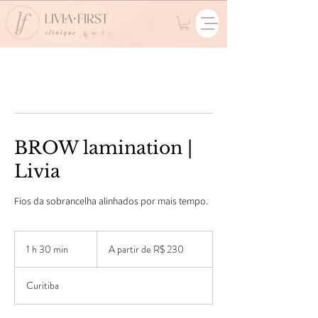
BROW lamination |
Livia
Fios da sobrancelha alinhados por mais tempo.
A
partir
1 h 30 min
1
A partir de R$ 230
de
230
3
Reais
0
brasileiros
Curitiba
m
i
n