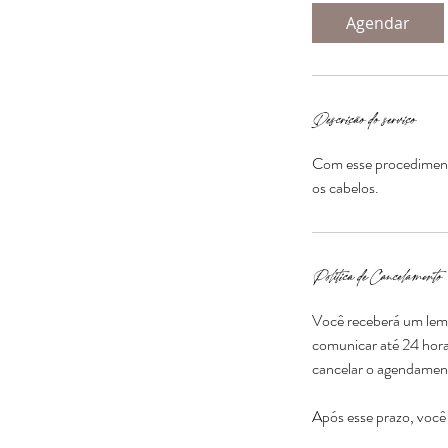
m
Agendar
i
n
Descrição do serviço
Com esse procedimento
os cabelos.
Política de Cancelamento
Você receberá um lemb
comunicar até 24 hora
cancelar o agendamen
Após esse prazo, você 