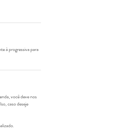
e à progressiva para
genda, você deve nos
lso, caso deseje
alizado.