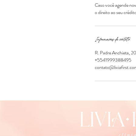
Caso você agende nova
Informações de contato
R. Padre Anchieta, 20
+5541999388495
contato@liviafirst.co