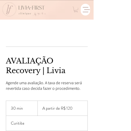
AVALIAÇÃO
Recovery | Livia
Agende uma avaliação. A taxa de reserva será
revertida caso decida fazer o procedimento.
A
partir
30 min
3
A partir de R$ 120
de
120
0
Reais
m
brasileiros
Curitiba
i
n