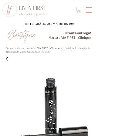
FRETE GRÁTIS ACIMA DE R$ 199
Boutique
Pronta entrega!
Marca LIVIA FIRST - Clinique
Todos produtos da marca
LIVIA FIRST -
Clinique
tem certificação da Agência
Nacional de Vigilância Sanitária (Anvisa)