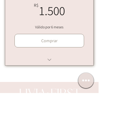
1.500R$
R$
1.500
Válido por 6 meses
Comprar
Protocolo Gluteomax
INÍCIO
SOBRE NÓS
CURSOS
BOUTIQUE