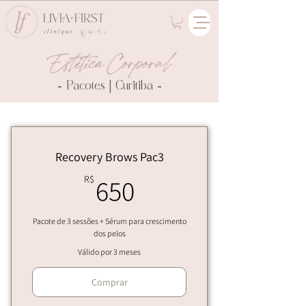
Estética Corporal
- Pacotes | Curitiba -
Recovery Brows Pac3
650R$
R$
650
Pacote de 3 sessões + Sérum para crescimento
dos pelos
Válido por 3 meses
Comprar