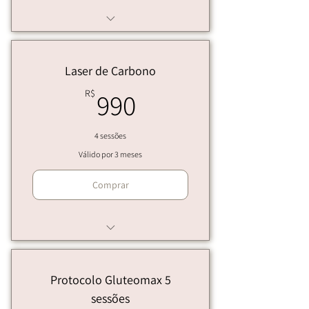
RECOVERY Brows | Livia
©RECOVERY Brows | Livia
Laser de Carbono
990R$
R$
990
4 sessões
Válido por 3 meses
Comprar
Peeling de Carbono
Protocolo Gluteomax 5
sessões