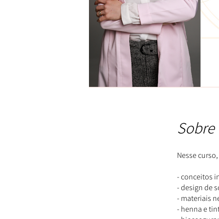
Sobre
Nesse curso,
- conceitos i
- design de 
- materiais n
- henna e ti