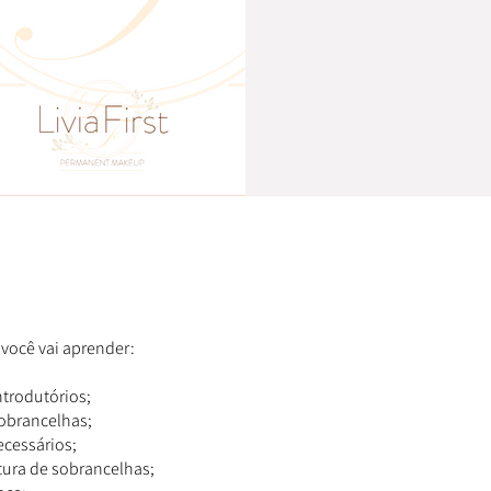
 você vai aprender:
ntrodutórios;
sobrancelhas;
ecessários;
ntura de sobrancelhas;