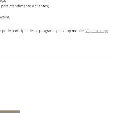
nça;
s para atendimento a clientes;
e
nceira.
pode participar desse programa pelo app mobile.
Vá para o app