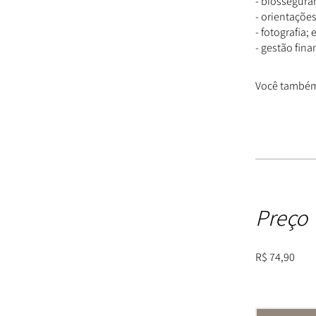
- biossegura
- orientaçõe
- fotografia; 
- gestão fina
Você também 
Preço
R$ 74,90