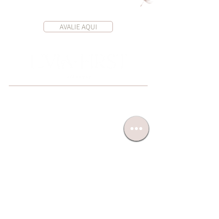
AVALIE AQUI
INÍCIO
SOBRE NÓS
CURSOS
BOUTIQUE
APLICATIVO
AGENDAMENTO
ENTENDA AS TÉCNICAS
PROJETOS SOCIAIS
FEED INSTAGRAM
CONTATO
TRABALHE CONOSCO
Política de agendamentos