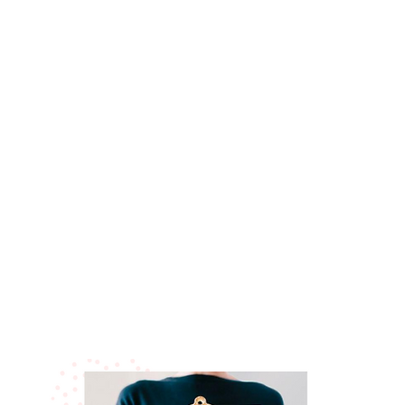
Livia First
Microblading & Laser expert
Bem vinda!