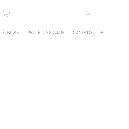
Login
 TÉCNICAS
PROJETOS SOCIAIS
CONTATO
+
toda pessoa tem
 sentir linda!