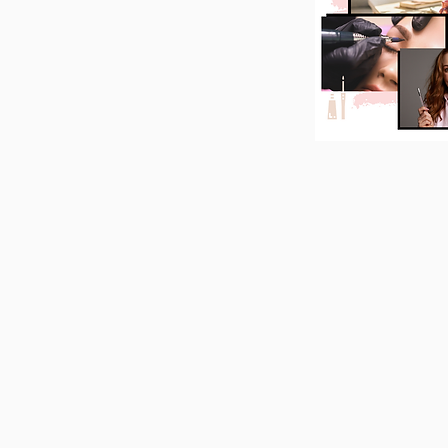
CURSOS
On-line | Presenciais
LOJA ON-L
Produtos a pronta entreg