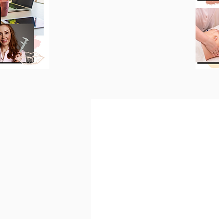
PROCEDIMENTOS
Entenda cada técnica!
INE
a!