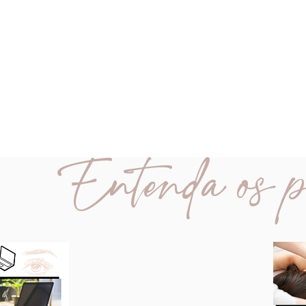
ENTO
os disponíveis!
Entenda os pr
CONHECER