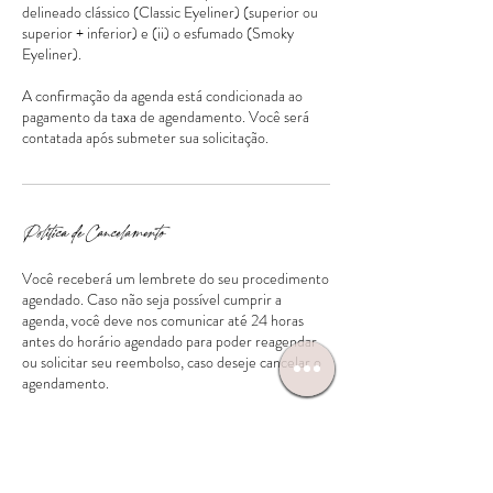
delineado clássico (Classic Eyeliner) (superior ou
superior + inferior) e (ii) o esfumado (Smoky
Eyeliner).
A confirmação da agenda está condicionada ao
pagamento da taxa de agendamento. Você será
contatada após submeter sua solicitação.
Política de Cancelamento
Você receberá um lembrete do seu procedimento
agendado. Caso não seja possível cumprir a
agenda, você deve nos comunicar até 24 horas
antes do horário agendado para poder reagendar
ou solicitar seu reembolso, caso deseje cancelar o
agendamento.
Após esse prazo, você terá um crédito para realizar
o procedimento, mas o reembolso não será
realizado.