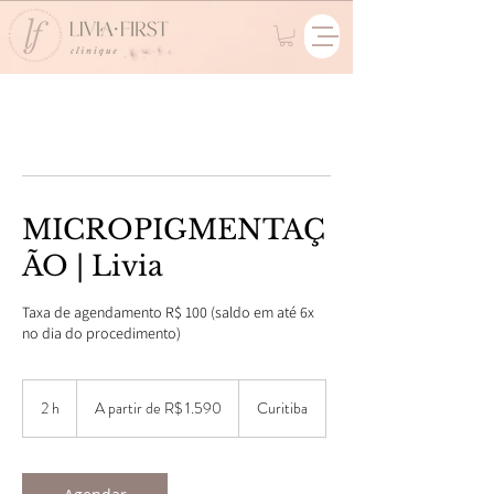
MICROPIGMENTAÇ
ÃO | Livia
Taxa de agendamento R$ 100 (saldo em até 6x
no dia do procedimento)
A
partir
2 h
2
A partir de R$ 1.590
Curitiba
de
1.590
h
Reais
brasileiros