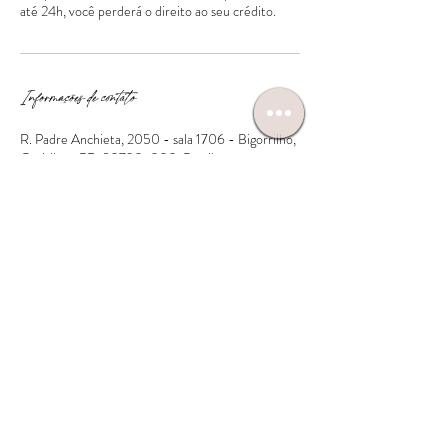
Informações de contato
R. Padre Anchieta, 2050 - sala 1706 - Bigorrilho,
Curitiba - PR, 80730-000, Brasil
+5541999388495
contato@liviafirst.com.br
INÍCIO
SOBRE NÓS
CURSOS
BOUTIQUE
APLICATIVO