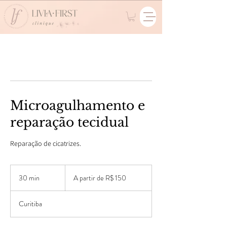
Microagulhamento e
reparação tecidual
Reparação de cicatrizes.
A
partir
30 min
3
A partir de R$ 150
de
R$
0
150
m
Curitiba
i
n