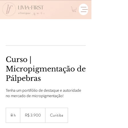
Curso |
Micropigmentação de
Pálpebras
Tenha um portifólio de destaque e autoridade
no mercado de micropigmentação!
3.900
Reais
8 h
8
R$ 3.900
Curitiba
brasileiros
h