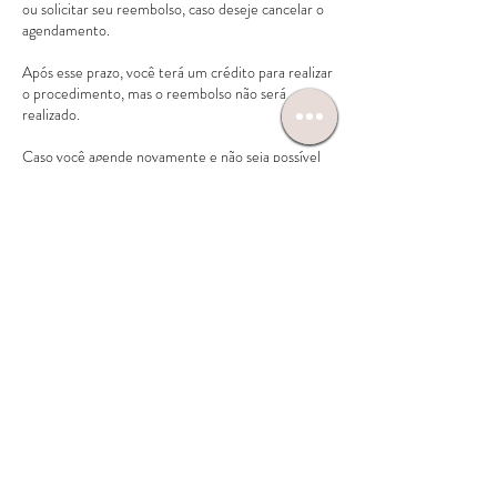
ou solicitar seu reembolso, caso deseje cancelar o
agendamento.
Após esse prazo, você terá um crédito para realizar
o procedimento, mas o reembolso não será
realizado.
Caso você agende novamente e não seja possível
comparecer, se não houver um aviso prévio em
Informações de contato
R. Padre Anchieta, 2050 - sala 1706 - Bigorrilho,
Curitiba - PR, 80730-000, Brasil
+5541999388495
contato@liviafirst.com.br