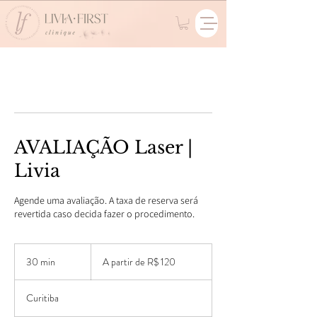
AVALIAÇÃO Laser |
Livia
Agende uma avaliação. A taxa de reserva será
revertida caso decida fazer o procedimento.
A
partir
30 min
3
A partir de R$ 120
de
120
0
Reais
m
brasileiros
Curitiba
i
n